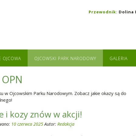
Przewodnik:
Dolina 
E OJCOWA
OJCOWSKI PARK NARODOWY
GALERIA
w OPN
laku w Ojcowskim Parku Narodowym. Zobacz jakie okazy są do
dnego!
 i kozy znów w akcji!
wano:
10 czerwca 2025
Autor:
Redakcja