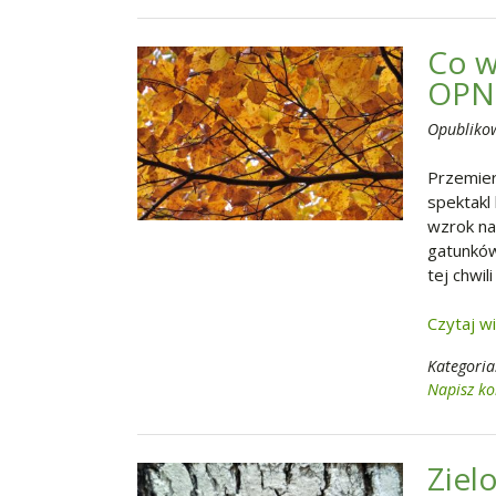
Co w
OPN
Opubliko
Przemier
spektakl
wzrok na
gatunków
tej chwil
Czytaj w
Kategoria
Napisz k
Ziel