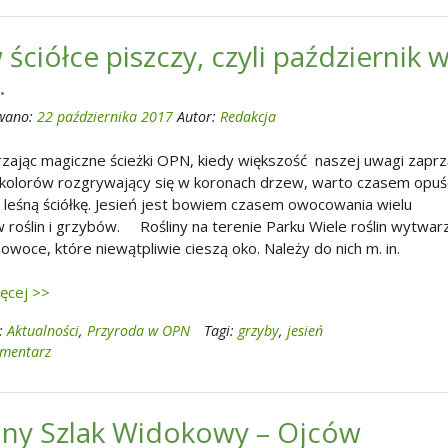
 ściółce piszczy, czyli październik 
.
wano:
22 października 2017
Autor:
Redakcja
zając magiczne ścieżki OPN, kiedy większość naszej uwagi zaprz
 kolorów rozgrywający się w koronach drzew, warto czasem opuś
 leśną ściółkę. Jesień jest bowiem czasem owocowania wielu
 roślin i grzybów. Rośliny na terenie Parku Wiele roślin wytwar
i owoce, które niewątpliwie cieszą oko. Należy do nich m. in.
ięcej >>
:
Aktualności
,
Przyroda w OPN
Tagi:
grzyby
,
jesień
omentarz
ony Szlak Widokowy – Ojców