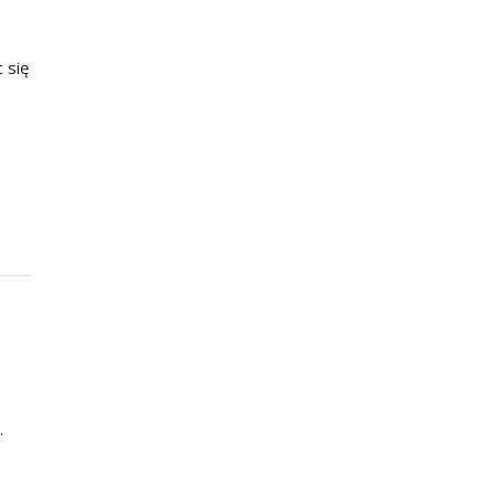
 się
.