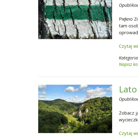
Opubliko
Piękno Z
tam osobi
oprowadz
Czytaj w
Kategoria
Napisz k
Lato
Opubliko
Zobacz j
wycieczki
Czytaj w