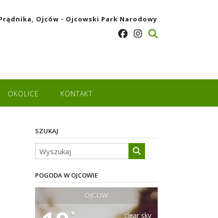
Prądnika, Ojców - Ojcowski Park Narodowy
OKOLICE
KONTAKT
SZUKAJ
POGODA W OJCOWIE
OJCÓW
°
clear sky