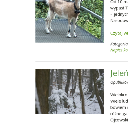
Od 10 ma
wypas! T
– jednych
Narodow
Czytaj w
Kategoria
Napisz k
Jele
Opubliko
Wielokro
Wiele lu
bowiem s
różne gat
Ojcowsk