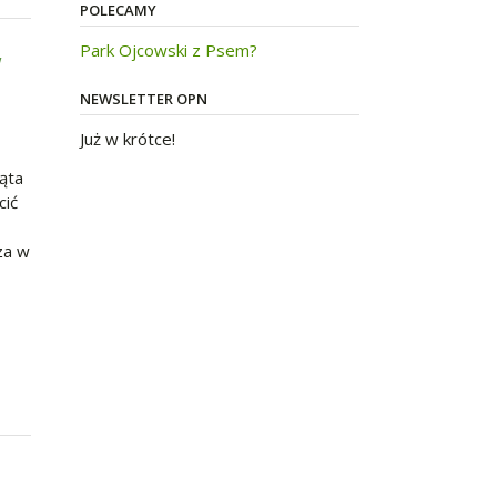
POLECAMY
Park Ojcowski z Psem?
w
NEWSLETTER OPN
Już w krótce!
ąta
cić
za w