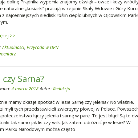
ja dolinę Prądnika wypełnia znajomy dźwięk – owce i kozy wrócił
e naturalne „kosiarki” pracują w rejonie Skały Wdowie i Góry Koro
 z najcenniejszych siedlisk roślin ciepłolubnych w Ojcowskim Park
ym.
ięcej >>
:
Aktualności
,
Przyroda w OPN
omentarz
ń czy Sarna?
wano:
4 marca 2018
Autor:
Redakcja
tnie mamy okazje spotkać w lesie Sarnę czy Jelenia? No właśnie.
dzi myli tych przedstawicieli zwierzyny płowej w Polsce. Powszec
połeczeństwo łączy jelenia i sarnę w parę. To jest błąd! Są to d
unki tak samo jak lis czy wilk. Jak zatem odróżnić je w lesie? W
im Parku Narodowym można często