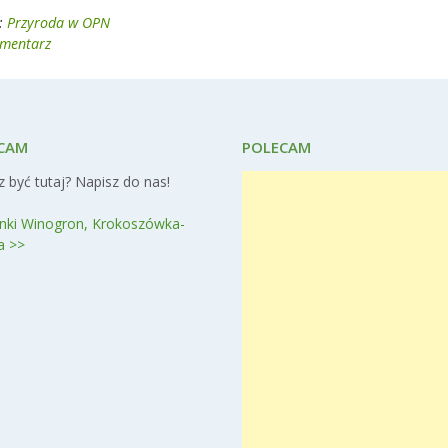
:
Przyroda w OPN
omentarz
CAM
POLECAM
 być tutaj? Napisz do nas!
nki Winogron, Krokoszówka-
a >>