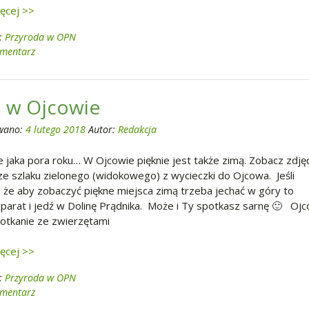
ięcej >>
:
Przyroda w OPN
omentarz
 w Ojcowie
wano:
4 lutego 2018
Autor:
Redakcja
 jaka pora roku… W Ojcowie pięknie jest także zimą. Zobacz zdjęc
e szlaku zielonego (widokowego) z wycieczki do Ojcowa. Jeśli
 że aby zobaczyć piękne miejsca zimą trzeba jechać w góry to
aparat i jedź w Dolinę Prądnika. Może i Ty spotkasz sarnę 🙂 Oj
otkanie ze zwierzętami
ięcej >>
:
Przyroda w OPN
omentarz