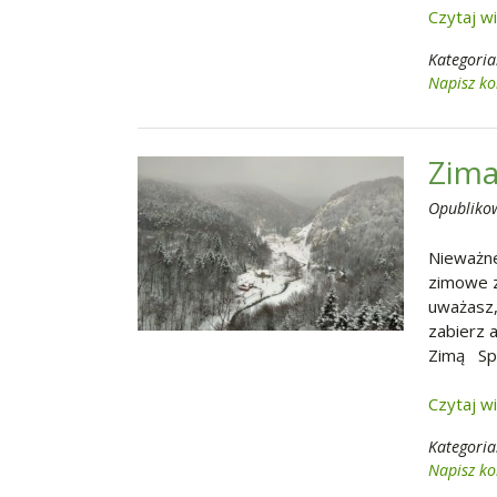
Czytaj w
Kategoria
Napisz k
Zima
Opubliko
Nieważne
zimowe z
uważasz,
zabierz 
Zimą Sp
Czytaj w
Kategoria
Napisz k