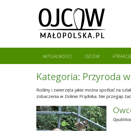
Skip
to
content
AKTUALNOŚCI
OJCÓW
ATRAKCJ
Kategoria:
Przyroda 
Rośliny i zwierzęta jakie można spotkać na sz
zobaczenia w Dolinie Prądnika. Nie przegap ża
Owce
Opubliko