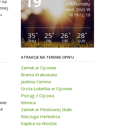
19
y na
66% humidity
nnej
wind: 2m/s W
u
H 19 • L 19
35
25
26
28
°
°
°
°
THU
FRI
SAT
SUN
ATRAKCJE NA TERENIE OPN’U
Zamek w Ojcowie
Brama Krakowska
Jaskinia Ciemna
Grota Łokietka w Ojcowie
Pstrąg z Ojcowa
Winnica
hnie
wa
Zamek w Pieskowej Skale
Maczuga Herkulesa
Kaplica na Wodzie