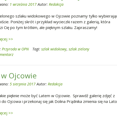
wano:
1 września 2017
Autor:
Redakcja
ielonego szlaku widokowego w Ojcowie poznamy tylko wybierając
ście. Poniżej skrót i przykład wycieczki razem z galerią, która
i Cię po tym krótkim, ale pięknym szlaku. Zapraszamy!
ięcej >>
:
Przyroda w OPN
Tagi:
szlak widokowy
,
szlak zielony
omentarz
 w Ojcowie
wano:
5 sierpnia 2017
Autor:
Redakcja
akie pięknie może być Latem w Ojcowie. Sprawdź galerię zdjęć z
 do Ojcowa i przekonaj się jak Dolina Prądnika zmienia się na Lato
ięcej >>