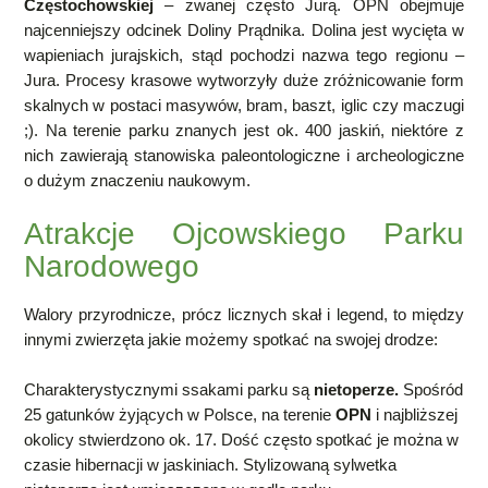
Częstochowskiej
– zwanej często Jurą. OPN obejmuje
najcenniejszy odcinek Doliny Prądnika. Dolina jest wycięta w
wapieniach jurajskich, stąd pochodzi nazwa tego regionu –
Jura.
Procesy krasowe wytworzyły duże zróżnicowanie form
skalnych w postaci masywów, bram, baszt, iglic czy maczugi
;). Na terenie parku znanych jest ok. 400 jaskiń, niektóre z
nich zawierają stanowiska paleontologiczne i archeologiczne
o dużym znaczeniu naukowym.
Atrakcje Ojcowskiego Parku
Narodowego
Walory przyrodnicze, prócz licznych skał i legend, to między
innymi zwierzęta jakie możemy spotkać na swojej drodze:
Charakterystycznymi ssakami parku są
nietoperze.
Spośród
25 gatunków żyjących w Polsce, na terenie
OPN
i najbliższej
okolicy stwierdzono ok. 17.
Dość często spotkać je można w
czasie hibernacji w jaskiniach. Stylizowaną sylwetka