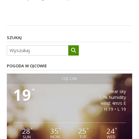
SZUKAJ
POGODA W OJCOWIE
OJCÓW
19
°
clear sky
37% humidity
wind: 4m/s E
H 19 • L 19
28
35
25
24
°
°
°
°
SUN
MON
TUE
WED