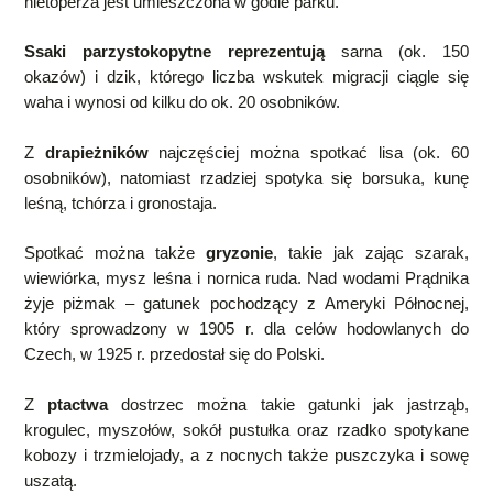
nietoperza jest umieszczona w godle parku.
Ssaki parzystokopytne reprezentują
sarna (ok. 150
okazów) i dzik, którego liczba wskutek migracji ciągle się
waha i wynosi od kilku do ok. 20 osobników.
Z
drapieżników
najczęściej można spotkać lisa (ok. 60
osobników), natomiast rzadziej spotyka się borsuka, kunę
leśną, tchórza i gronostaja.
Spotkać można także
gryzonie
, takie jak zając szarak,
wiewiórka, mysz leśna i nornica ruda. Nad wodami Prądnika
żyje piżmak – gatunek pochodzący z Ameryki Północnej,
który sprowadzony w 1905 r. dla celów hodowlanych do
Czech, w 1925 r. przedostał się do Polski.
Z
ptactwa
dostrzec można takie gatunki jak jastrząb,
krogulec, myszołów, sokół pustułka oraz rzadko spotykane
kobozy i trzmielojady, a z nocnych także puszczyka i sowę
uszatą.