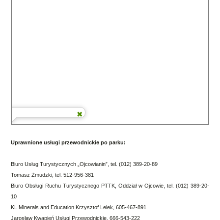
Uprawnione usługi przewodnickie po parku:
Biuro Usług Turystycznych „Ojcowianin”, tel. (012) 389-20-89
Tomasz Żmudzki, tel. 512-956-381
Biuro Obsługi Ruchu Turystycznego PTTK, Oddział w Ojcowie, tel. (012) 389-20-
10
KL Minerals and Education Krzysztof Lelek, 605-467-891
Jarosław Kwapień Usługi Przewodnickie, 666-543-222