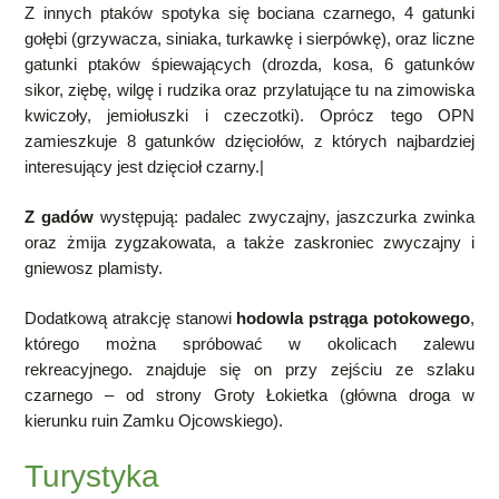
Z innych ptaków spotyka się bociana czarnego, 4 gatunki
gołębi (grzywacza, siniaka, turkawkę i sierpówkę), oraz liczne
gatunki ptaków śpiewających (drozda, kosa, 6 gatunków
sikor,
ziębę, wilgę i rudzika oraz przylatujące tu na zimowiska
kwiczoły, jemiołuszki i czeczotki). Oprócz tego OPN
zamieszkuje 8 gatunków dzięciołów, z których najbardziej
interesujący jest dzięcioł czarny.|
Z gadów
występują: padalec zwyczajny, jaszczurka zwinka
oraz żmija zygzakowata, a także zaskroniec zwyczajny i
gniewosz plamisty.
Dodatkową atrakcję stanowi
hodowla pstrąga potokowego
,
którego można spróbować w okolicach zalewu
rekreacyjnego. znajduje się on przy zejściu ze szlaku
czarnego – od strony Groty Łokietka (główna droga w
kierunku ruin Zamku Ojcowskiego).
Turystyka