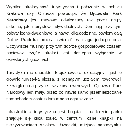
Wybitna atrakcyjność turystyczna i położenie w pobliżu
Krakowa czy Olkusza powodują, że
Ojcowski Park
Narodowy
jest masowo odwiedzany tak przez grupy
szkolne, jak i turystów indywidualnych. D
ominują przy tym
pobyty jedno-dwudniowe, a nawet kilkugodzinne, bowiem całą
Dolinę Prądnika można zwiedzić w ciągu jednego dnia.
Oczywiście musimy przy tym dobrze gospodarować czasem
ponieważ część atrakcji jest dostępna wyłącznie w
określonych godzinach.
Turystyka ma charakter krajoznawczo-rekreacyjny i jest to
głównie turystyka piesza, z rosnącym udziałem rowerowej,
ze względu na przyrost szlaków rowerowych. Ojcowski Park
Narodowy jest mały, przez co nawet samo przemieszczanie
samochodem zostało tam mocno ograniczone.
Infrastruktura turystyczna jest bogata – na terenie parku
znajduje się kilka toalet, w centrum liczne knajpki, na
skrzyżowaniach szlaków: ławeczki, miejsca odpoczynku,