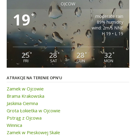
OJCÓW
19
°
moderate rain
89% humidity
wind: 2m/s NNE
H 19 • L 19
25
28
28
32
°
°
°
°
FRI
SAT
SUN
MON
ATRAKCJE NA TERENIE OPN’U
Zamek w Ojcowie
Brama Krakowska
Jaskinia Ciemna
Grota Łokietka w Ojcowie
Pstrąg z Ojcowa
Winnica
Zamek w Pieskowej Skale