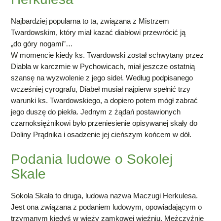
Najbardziej popularna to ta, związana z Mistrzem
Twardowskim, który miał kazać diabłowi przewrócić ją
„do góry nogami”…
W momencie kiedy ks. Twardowski został schwytany przez
Diabła w karczmie w Pychowicach, miał jeszcze ostatnią
szansę na wyzwolenie z jego sideł. Według podpisanego
wcześniej cyrografu, Diabeł musiał najpierw spełnić trzy
warunki ks. Twardowskiego, a dopiero potem mógł zabrać
jego duszę do piekła. Jednym z żądań postawionych
czarnoksiężnikowi było przeniesienie opisywanej skały
do
Doliny Prądnika i osadzenie jej cieńszym końcem w dół.
Podania ludowe o Sokolej
Skale
Sokola Skała to druga, ludowa nazwa Maczugi Herkulesa.
Jest ona związana z podaniem ludowym, opowiadającym o
trzymanym kiedyś w wieży zamkowej więźniu. Mężczyźnie