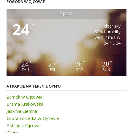
POGODA W OJCOWIE
OJCÓW
24
°
clear sky
82% humidity
wind: 1m/s W
H 24 • L 24
24
23
26
28
°
°
°
°
THU
FRI
SAT
SUN
ATRAKCJE NA TERENIE OPN’U
Zamek w Ojcowie
Brama Krakowska
Jaskinia Ciemna
Grota Łokietka w Ojcowie
Pstrąg z Ojcowa
Winnica