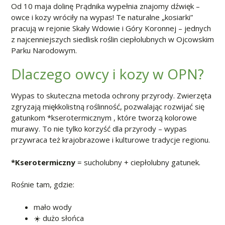
Od 10 maja dolinę Prądnika wypełnia znajomy dźwięk –
owce i kozy wróciły na wypas! Te naturalne „kosiarki”
pracują w rejonie Skały Wdowie i Góry Koronnej – jednych
z najcenniejszych siedlisk roślin ciepłolubnych w Ojcowskim
Parku Narodowym.
Dlaczego owcy i kozy w OPN?
Wypas to skuteczna metoda ochrony przyrody. Zwierzęta
zgryzają miękkolistną roślinność, pozwalając rozwijać się
gatunkom *kserotermicznym , które tworzą kolorowe
murawy. To nie tylko korzyść dla przyrody – wypas
przywraca też krajobrazowe i kulturowe tradycje regionu.
*Kserotermiczny
= sucholubny + ciepłolubny gatunek.
Rośnie tam, gdzie:
mało wody
☀️ dużo słońca