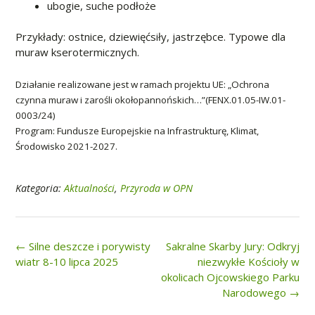
ubogie, suche podłoże
Przykłady: ostnice, dziewięćsiły, jastrzębce. Typowe dla
muraw kserotermicznych.
Działanie realizowane jest w ramach projektu UE: „Ochrona
czynna muraw i zarośli okołopannońskich…”(FENX.01.05-IW.01-
0003/24)
Program: Fundusze Europejskie na Infrastrukturę, Klimat,
Środowisko 2021-2027.
Kategoria:
Aktualności
,
Przyroda w OPN
Post
←
Silne deszcze i porywisty
Sakralne Skarby Jury: Odkryj
navigation
wiatr 8-10 lipca 2025
niezwykłe Kościoły w
okolicach Ojcowskiego Parku
Narodowego
→