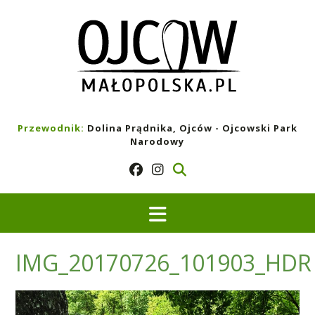
Skip
to
content
Przewodnik:
Dolina Prądnika, Ojców - Ojcowski Park
Narodowy
IMG_20170726_101903_HDR