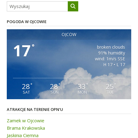
POGODA W OJCOWIE
OJCÓW
17
°
broken clouds
91% humidity
wind: 1m/s SSE
H 17 • L 17
28
28
33
25
°
°
°
°
SAT
SUN
MON
TUE
ATRAKCJE NA TERENIE OPN’U
Zamek w Ojcowie
Brama Krakowska
Jaskinia Ciemna