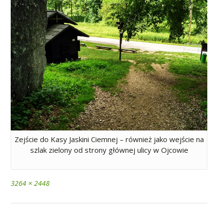
Zejście do Kasy Jaskini Ciemnej – również jako wejście na
szlak zielony od strony głównej ulicy w Ojcowie
Full
3264 × 2448
size