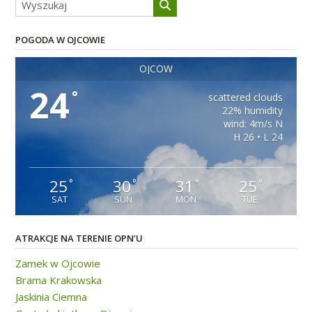
POGODA W OJCOWIE
OJCÓW
24
°
scattered clouds
22% humidity
wind: 4m/s N
H 26 • L 24
25
30
31
25
°
°
°
°
SAT
SUN
MON
TUE
ATRAKCJE NA TERENIE OPN’U
Zamek w Ojcowie
Brama Krakowska
Jaskinia Ciemna