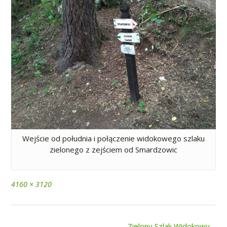
Wejście od południa i połączenie widokowego szlaku
zielonego z zejściem od Smardzowic
Full
4160 × 3120
size
Post
Zielony Szlak Widokowy –