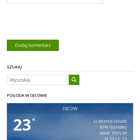
SZUKAJ
POGODA W OJCOWIE
OJCÓW
23
°
scattered clouds
86% humidity
wind: 1m/s W
H 23 • L 23