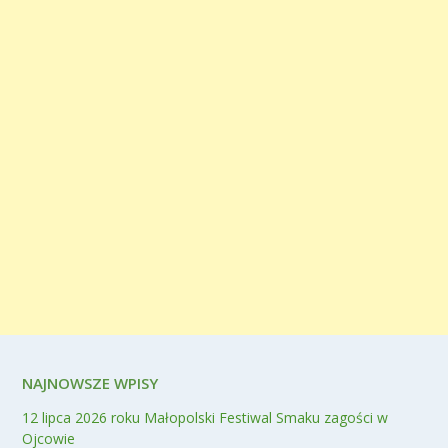
NAJNOWSZE WPISY
12 lipca 2026 roku Małopolski Festiwal Smaku zagości w
Ojcowie