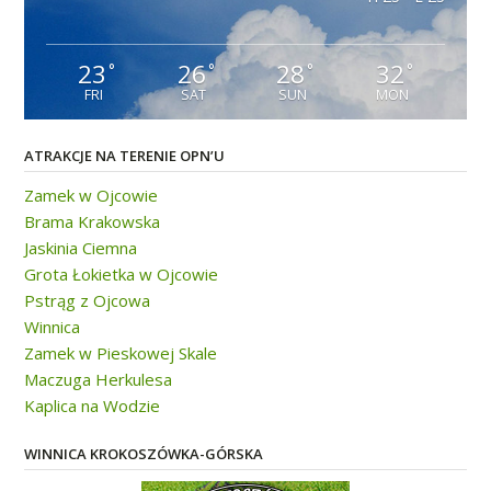
23
26
28
32
°
°
°
°
FRI
SAT
SUN
MON
ATRAKCJE NA TERENIE OPN’U
Zamek w Ojcowie
Brama Krakowska
Jaskinia Ciemna
Grota Łokietka w Ojcowie
Pstrąg z Ojcowa
Winnica
Zamek w Pieskowej Skale
Maczuga Herkulesa
Kaplica na Wodzie
WINNICA KROKOSZÓWKA-GÓRSKA