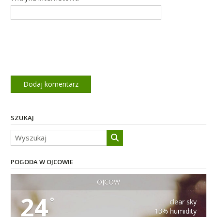
SZUKAJ
POGODA W OJCOWIE
OJCÓW
24
°
clear sky
13% humidity