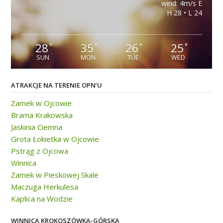
wind: 4m/s E
H 28 • L 24
28
35
26
25
°
°
°
°
SUN
MON
TUE
WED
ATRAKCJE NA TERENIE OPN’U
Zamek w Ojcowie
Brama Krakowska
Jaskinia Ciemna
Grota Łokietka w Ojcowie
Pstrąg z Ojcowa
Winnica
Zamek w Pieskowej Skale
Maczuga Herkulesa
Kaplica na Wodzie
WINNICA KROKOSZÓWKA-GÓRSKA