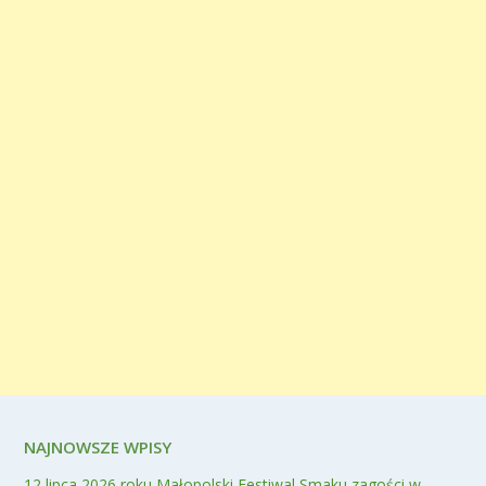
NAJNOWSZE WPISY
12 lipca 2026 roku Małopolski Festiwal Smaku zagości w