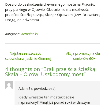
Doszło do uszkodzenia drewnianego mostu na Prądniku
przy parkingu w Ojcowie. Obecnie nie ma możliwości
przejścia ścieżką łączącą Skałę z Ojcowem (tzw. Drewnianą
Drogą) do odwołania.
Kategoria:
Aktualności
Post
←
Najstarsze szczątki
Akcja promocyjna dla
navigation
człowieka w Jaskinie Ciemnej
seniorów 60+
→
4 thoughts on “
Brak przejścia ścieżką
Skała – Ojców. Uszkodzony most
”
Adam Sz.
powiedział(a):
Kiedy wreszcie ten mostek będzie
naprawiony?.Minął już ponad rok i w dalszym