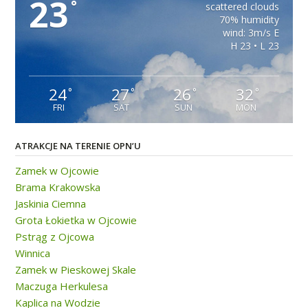
23
°
scattered clouds
70% humidity
wind: 3m/s E
H 23 • L 23
24
27
26
32
°
°
°
°
FRI
SAT
SUN
MON
ATRAKCJE NA TERENIE OPN’U
Zamek w Ojcowie
Brama Krakowska
Jaskinia Ciemna
Grota Łokietka w Ojcowie
Pstrąg z Ojcowa
Winnica
Zamek w Pieskowej Skale
Maczuga Herkulesa
Kaplica na Wodzie