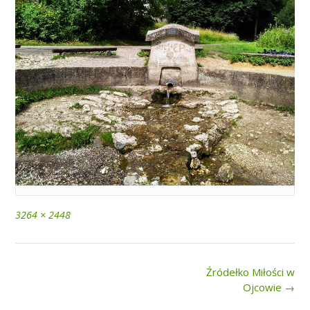
Full
3264 × 2448
size
Post
Źródełko Miłości w
navigation
Ojcowie
→