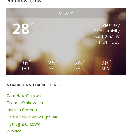
POGODA W OJCOWIE
OJCÓW
28
°
clear sky
36% humidity
wind: 2m/s W
H 31 • L 28
36
25
26
28
°
°
°
°
THU
FRI
SAT
SUN
ATRAKCJE NA TERENIE OPN’U
Zamek w Ojcowie
Brama Krakowska
Jaskinia Ciemna
Grota Łokietka w Ojcowie
Pstrąg z Ojcowa
Winnica