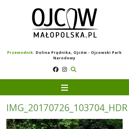
Skip
to
content
Przewodnik:
Dolina Prądnika, Ojców - Ojcowski Park
Narodowy
IMG_20170726_103704_HDR