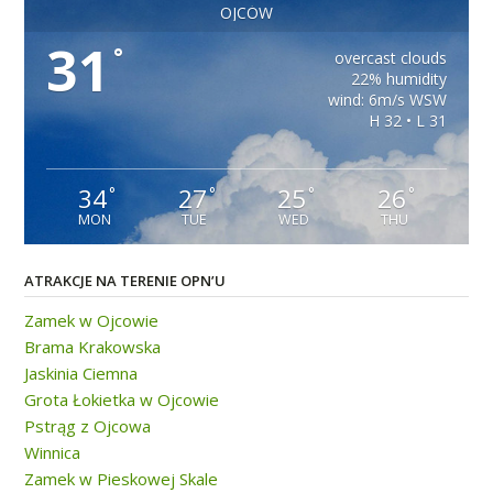
OJCÓW
31
°
overcast clouds
22% humidity
wind: 6m/s WSW
H 32 • L 31
34
27
25
26
°
°
°
°
MON
TUE
WED
THU
ATRAKCJE NA TERENIE OPN’U
Zamek w Ojcowie
Brama Krakowska
Jaskinia Ciemna
Grota Łokietka w Ojcowie
Pstrąg z Ojcowa
Winnica
Zamek w Pieskowej Skale