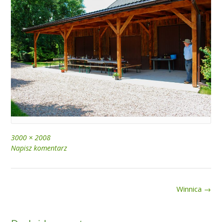
Full
3000 × 2008
size
Napisz komentarz
Post
Winnica
→
navigation