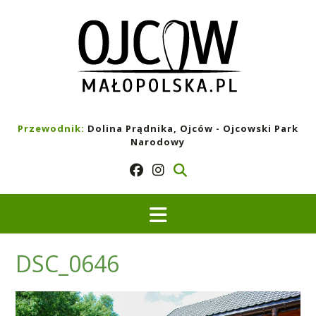
Skip
to
content
Przewodnik:
Dolina Prądnika, Ojców - Ojcowski Park
Narodowy
DSC_0646