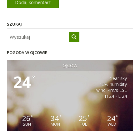
SZUKAJ
POGODA W OJCOWIE
OJCÓW
24
°
clear sky
13% humidity
wind: 4m/s ESE
H 24 • L 24
26
34
25
24
°
°
°
°
SUN
MON
TUE
WED