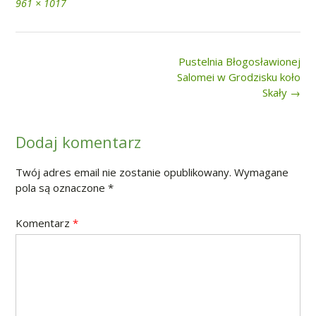
Full
961 × 1017
size
Post
Pustelnia Błogosławionej
navigation
Salomei w Grodzisku koło
Skały
→
Dodaj komentarz
Twój adres email nie zostanie opublikowany.
Wymagane
pola są oznaczone
*
Komentarz
*