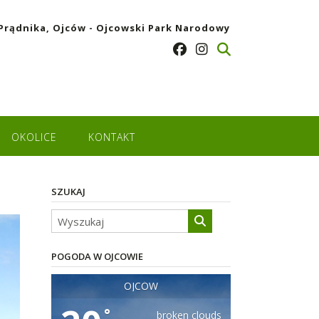
Prądnika, Ojców - Ojcowski Park Narodowy
OKOLICE
KONTAKT
SZUKAJ
POGODA W OJCOWIE
OJCÓW
°
broken clouds