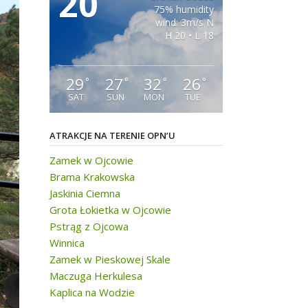
20
75% humidity
wind: 3m/s N
H 20 • L 18
29
27
32
26
°
°
°
°
SAT
SUN
MON
TUE
ATRAKCJE NA TERENIE OPN’U
Zamek w Ojcowie
Brama Krakowska
Jaskinia Ciemna
Grota Łokietka w Ojcowie
Pstrąg z Ojcowa
Winnica
Zamek w Pieskowej Skale
Maczuga Herkulesa
Kaplica na Wodzie