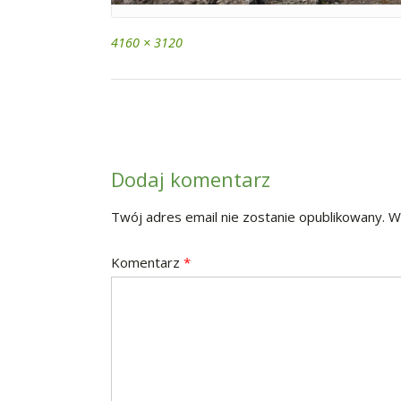
Full
4160 × 3120
size
Post
navigation
Dodaj komentarz
Twój adres email nie zostanie opublikowany.
W
Komentarz
*