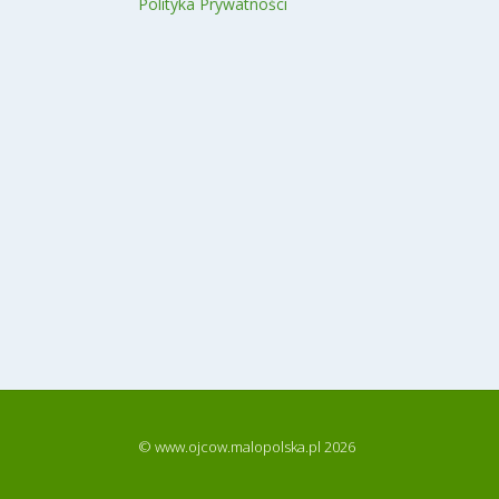
Polityka Prywatności
© www.ojcow.malopolska.pl 2026