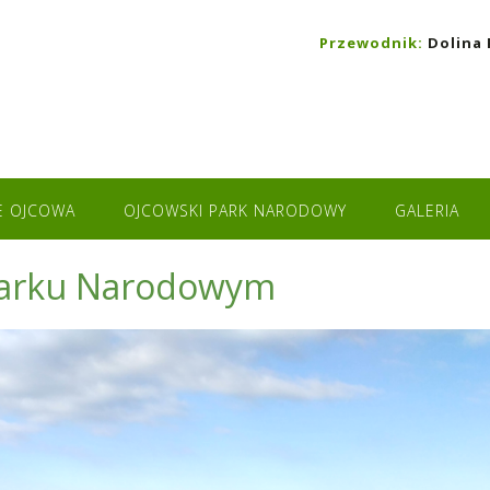
Przewodnik:
Dolina 
E OJCOWA
OJCOWSKI PARK NARODOWY
GALERIA
Parku Narodowym