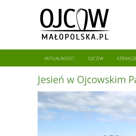
Skip
to
content
AKTUALNOŚCI
OJCÓW
ATRAKCJ
Jesień w Ojcowskim 