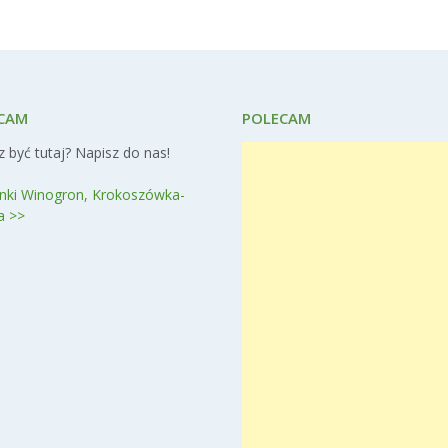
CAM
POLECAM
 być tutaj? Napisz do nas!
nki Winogron, Krokoszówka-
a >>