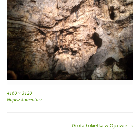
Full
4160 × 3120
size
Napisz komentarz
Post
Grota Łokietka w Ojcowie
→
navigation