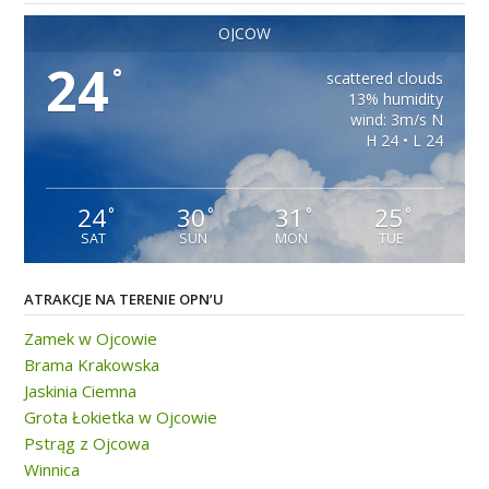
OJCÓW
24
°
scattered clouds
13% humidity
wind: 3m/s N
H 24 • L 24
24
30
31
25
°
°
°
°
SAT
SUN
MON
TUE
ATRAKCJE NA TERENIE OPN’U
Zamek w Ojcowie
Brama Krakowska
Jaskinia Ciemna
Grota Łokietka w Ojcowie
Pstrąg z Ojcowa
Winnica