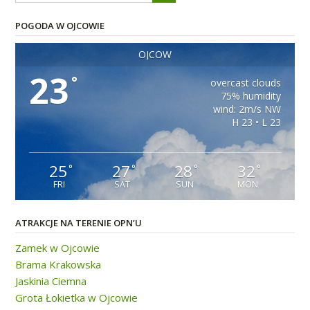
POGODA W OJCOWIE
OJCÓW
23
°
overcast clouds
75% humidity
wind: 2m/s NW
H 23 • L 23
25
27
28
32
°
°
°
°
FRI
SAT
SUN
MON
ATRAKCJE NA TERENIE OPN’U
Zamek w Ojcowie
Brama Krakowska
Jaskinia Ciemna
Grota Łokietka w Ojcowie