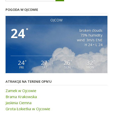
POGODA W OJCOWIE
OJCÓW
24
°
broken clouds
73% humidity
wind: 3m/s ENE
H 24 • L 24
24
27
26
32
°
°
°
°
FRI
SAT
SUN
MON
ATRAKCJE NA TERENIE OPN’U
Zamek w Ojcowie
Brama Krakowska
Jaskinia Ciemna
Grota Łokietka w Ojcowie