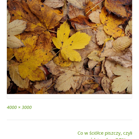
Full
4000 × 3000
size
Post
Co w ściółce piszczy, czyli