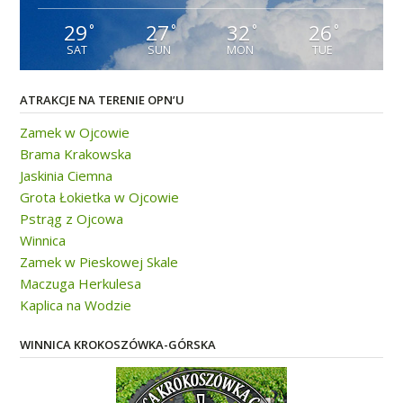
29
27
32
26
°
°
°
°
SAT
SUN
MON
TUE
ATRAKCJE NA TERENIE OPN’U
Zamek w Ojcowie
Brama Krakowska
Jaskinia Ciemna
Grota Łokietka w Ojcowie
Pstrąg z Ojcowa
Winnica
Zamek w Pieskowej Skale
Maczuga Herkulesa
Kaplica na Wodzie
WINNICA KROKOSZÓWKA-GÓRSKA