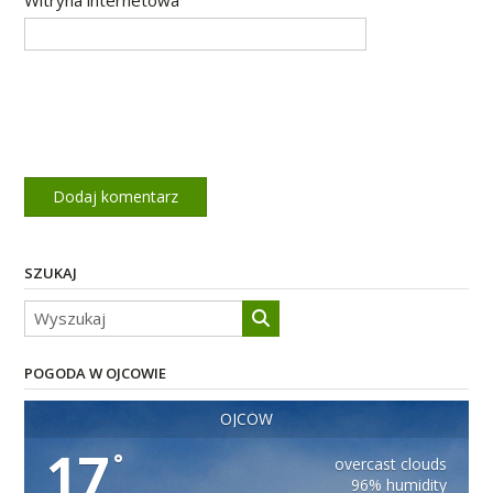
SZUKAJ
POGODA W OJCOWIE
OJCÓW
17
°
overcast clouds
96% humidity